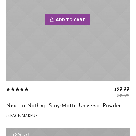
ADD TO CART
39.99
$
49.99
$
El
El
Next to Nothing Stay-Matte Universal Powder
precio
precio
in
,
FACE
MAKEUP
original
actual
era:
es:
$49.99.
$39.99.
¡Oferta!