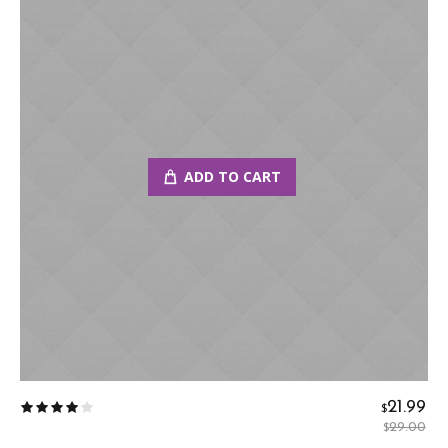
ADD TO CART
21.99
$
29.00
$