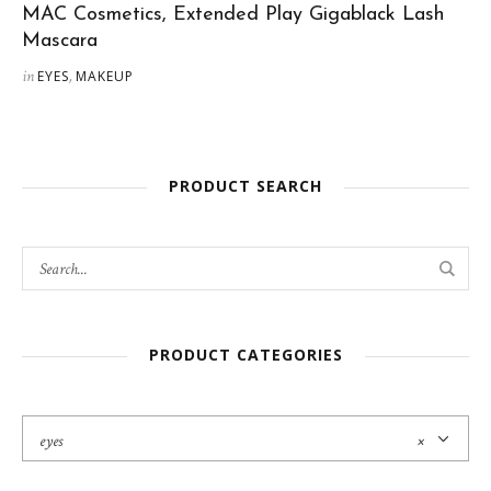
El
El
MAC Cosmetics, Extended Play Gigablack Lash
precio
precio
Mascara
original
actual
in
,
EYES
MAKEUP
era:
es:
$29.00.
$21.99.
PRODUCT SEARCH
PRODUCT CATEGORIES
eyes
×