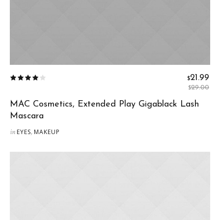
21.99
$
29.00
$
El
El
MAC Cosmetics, Extended Play Gigablack Lash
precio
precio
Mascara
original
actual
in
,
EYES
MAKEUP
era:
es:
$29.00.
$21.99.